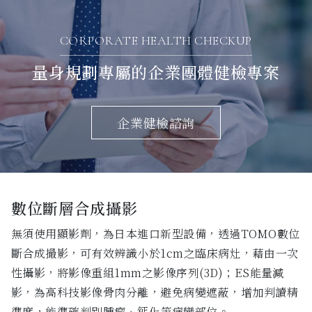
CORPORATE HEALTH CHECKUP
量身規劃專屬的企業團體健檢專案
企業健檢諮詢
數位斷層合成攝影
液
無須使用顯影劑，為日本進口新型設備，透過TOMO數位
血
斷合成撮影，可有效辨識小於1cm之臨床病灶，藉由一次
性攝影，將影像重組1mm之影像序列(3D)；ES能量減
影，為高科技影像骨肉分離，避免病變遮蔽，增加判讀精
準度，能準確判別腫瘤、鈣化等病變部位。