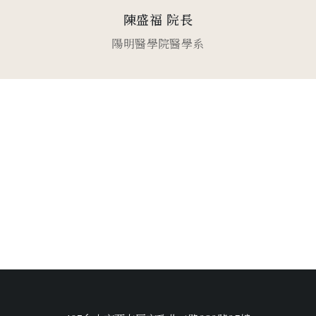
陳盛福 院長
陽明醫學院醫學系
問卷調查
企業員工各式勞工量表填寫入口
健診報告查詢
線上即時看，專屬用心照顧您