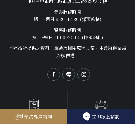
407台中市西屯區市政北二路282號25樓
健診服務時間
週一~週日 8:30~17:30 (採預約制)
醫美服務時間
週一~週日 11:00~20:00 (採預約制)
本網站所提供之資料、活動及相關療程方案，本診所保留最
終解釋權。
企業健檢預約
預約專員諮詢
立即線上諮詢
個人健檢預約
04 2255 2555#168
04 2255 2555#666