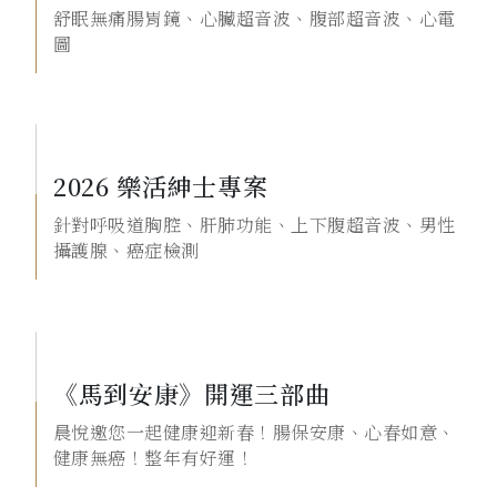
舒眠無痛腸胃鏡、心臟超音波、腹部超音波、心電
圖
2026 樂活紳士專案
針對呼吸道胸腔、肝肺功能、上下腹超音波、男性
攝護腺、癌症檢測
《馬到安康》開運三部曲
晨悅邀您一起健康迎新春！腸保安康、心春如意、
健康無癌！整年有好運！